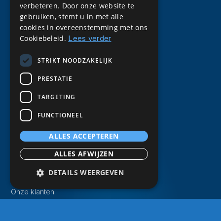
verbeteren. Door onze website te
gebruiken, stemt u in met alle
cookies in overeenstemming met ons
Cookiebeleid.
Lees verder
STRIKT NOODZAKELIJK
PRESTATIE
TARGETING
FUNCTIONEEL
Over Gemba
ALLES ACCEPTEREN
Over Gemba
ALLES AFWIJZEN
Historie van Gemba
DETAILS WEERGEVEN
Werken bij Gemba
Onze klanten
Onze partners
Strikt noodzakelijk
Prestatie