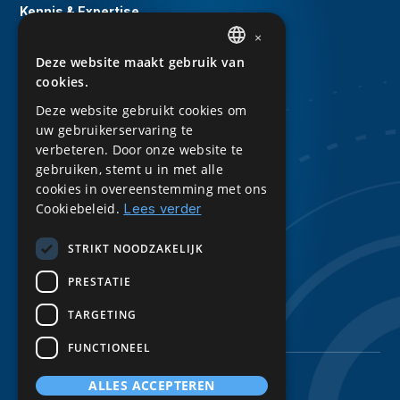
Kennis & Expertise
×
Evenementen
Deze website maakt gebruik van
DUTCH
Whitepapers
cookies.
ENGLISH
Kennisbank
Deze website gebruikt cookies om
uw gebruikerservaring te
Downloads
verbeteren. Door onze website te
Privacy Statement
gebruiken, stemt u in met alle
cookies in overeenstemming met ons
Sitemap
Cookiebeleid.
Lees verder
Volg ons
STRIKT NOODZAKELIJK
LinkedIn
PRESTATIE
TARGETING
FUNCTIONEEL
ALLES ACCEPTEREN
© 2026 BE Digital. All rights reserved