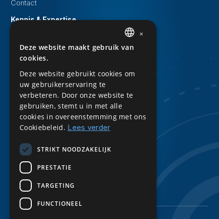
Contact
Kennis & Expertise
×
Evenementen
Deze website maakt gebruik van
DUTCH
Whitepapers
cookies.
ENGLISH
Kennisbank
Deze website gebruikt cookies om
uw gebruikerservaring te
Downloads
verbeteren. Door onze website te
Privacy Statement
gebruiken, stemt u in met alle
cookies in overeenstemming met ons
Sitemap
Cookiebeleid.
Lees verder
Volg ons
STRIKT NOODZAKELIJK
LinkedIn
PRESTATIE
TARGETING
FUNCTIONEEL