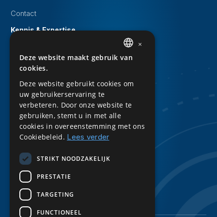
Contact
Kennis & Expertise
×
Evenementen
Deze website maakt gebruik van
DUTCH
Whitepapers
cookies.
ENGLISH
Kennisbank
Deze website gebruikt cookies om
uw gebruikerservaring te
Downloads
verbeteren. Door onze website te
Privacy Statement
gebruiken, stemt u in met alle
cookies in overeenstemming met ons
Sitemap
Cookiebeleid.
Lees verder
Volg ons
STRIKT NOODZAKELIJK
LinkedIn
PRESTATIE
TARGETING
FUNCTIONEEL