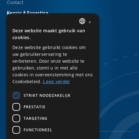
Contact
Kennis & Expertise
×
Evenementen
Deze website maakt gebruik van
DUTCH
Whitepapers
cookies.
ENGLISH
Kennisbank
Deze website gebruikt cookies om
uw gebruikerservaring te
Downloads
verbeteren. Door onze website te
Privacy Statement
gebruiken, stemt u in met alle
cookies in overeenstemming met ons
Sitemap
Cookiebeleid.
Lees verder
Volg ons
STRIKT NOODZAKELIJK
LinkedIn
PRESTATIE
TARGETING
FUNCTIONEEL