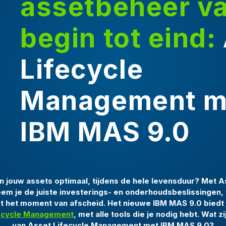
assetbeheer v
begin tot eind:
Lifecycle
Management m
IBM MAS 9.0
 jouw assets optimaal, tijdens de hele levensduur? Met A
m je de juiste investerings- en onderhoudsbeslissingen,
t het moment van afscheid. Het nieuwe IBM MAS 9.0 biedt
ecycle Management
, met alle tools die je nodig hebt. Wat z
van Asset Lifecycle Management met IBM MAS 9.0?