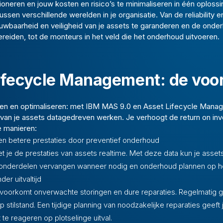
ioneren en jouw kosten en risico’s te minimaliseren in één oplossi
ssen verschillende werelden in je organisatie. Van de reliability
wbaarheid en veiligheid van je assets te garanderen en de onde
reiden, tot de monteurs in het veld die het onderhoud uitvoeren.
ifecycle Management: de voo
uden en optimaliseren: met IBM MAS 9.0 en Asset Lifecycle Manag
 van je assets datagedreven werken. Je verhoogt de return on inv
e manieren:
n betere prestaties door preventief onderhoud
 je de prestaties van assets realtime. Met deze data kun je asset
e onderdelen vervangen wanneer nodig en onderhoud plannen op h
er uitvaltijd
voorkomt onverwachte storingen en dure reparaties. Regelmatig
 stilstand. Een tijdige planning van noodzakelijke reparaties geeft 
 te reageren op plotselinge uitval.