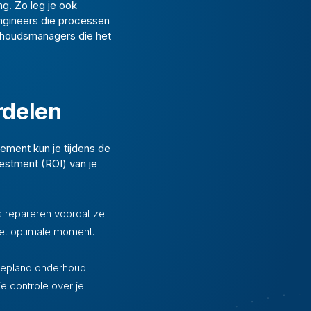
ng. Zo leg je ook
 engineers die processen
rhoudsmanagers die het
rdelen
ement kun je tijdens de
estment (ROI) van je
s repareren voordat ze
et optimale moment.
 gepland onderhoud
je controle over je