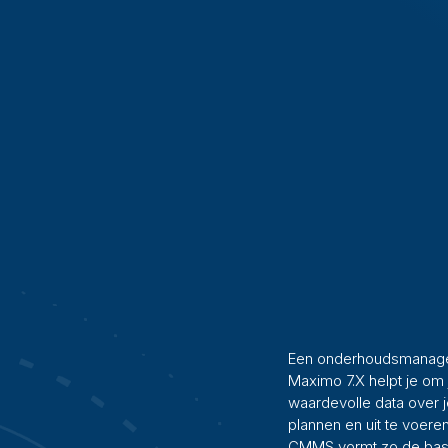
Een onderhoudsmanage
Maximo 7.X helpt je om
waardevolle data over j
plannen en uit te voer
CMMS vormt zo de bas