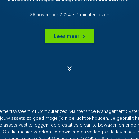
26 november 2024 • 11 minuten lezen
Lees meer
7
mentsysteem of Computerized Maintenance Management Syste
 jouw assets zo goed mogelijk in de lucht te houden. Je gebruikt 
e assets vast te leggen, de prestaties ervan te bewaken en onderho
en. Op die manier voorkom je downtime en verleng je de levensduur
is voor Enterprise Asset Management (EAM) en Asset Performa