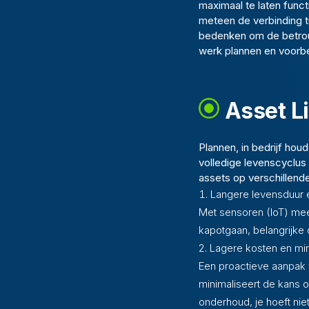
maximaal te laten funct
meteen de verbinding tu
bedenken om de betrou
werk plannen en voorbe
Asset L
Plannen, in bedrijf ho
volledige levenscyclus
assets op verschillend
Langere levensduur e
Met sensoren (IoT) meet
kapotgaan, belangrijk
Lagere kosten en mind
Een proactieve aanpak 
minimaliseert de kans op
onderhoud, je hoeft niet