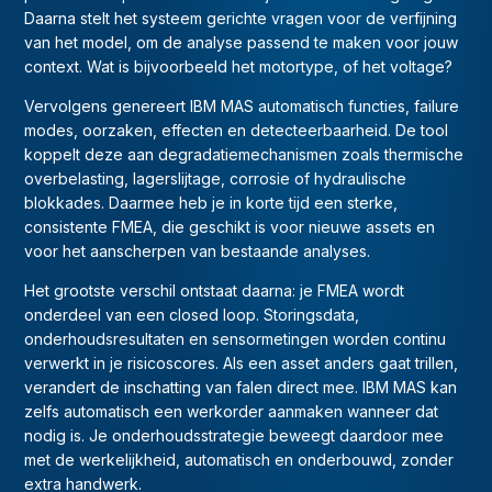
Daarna stelt het systeem gerichte vragen voor de verfijning
van het model, om de analyse passend te maken voor jouw
context. Wat is bijvoorbeeld het motortype, of het voltage?
Vervolgens genereert IBM MAS automatisch functies, failure
modes, oorzaken, effecten en detecteerbaarheid. De tool
koppelt deze aan degradatiemechanismen zoals thermische
overbelasting, lagerslijtage, corrosie of hydraulische
blokkades. Daarmee heb je in korte tijd een sterke,
consistente FMEA, die geschikt is voor nieuwe assets en
voor het aanscherpen van bestaande analyses.
Het grootste verschil ontstaat daarna: je FMEA wordt
onderdeel van een closed loop. Storingsdata,
onderhoudsresultaten en sensormetingen worden continu
verwerkt in je risicoscores. Als een asset anders gaat trillen,
verandert de inschatting van falen direct mee. IBM MAS kan
zelfs automatisch een werkorder aanmaken wanneer dat
nodig is. Je onderhoudsstrategie beweegt daardoor mee
met de werkelijkheid, automatisch en onderbouwd, zonder
extra handwerk.