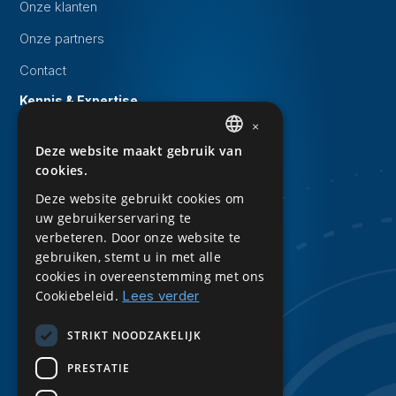
Onze klanten
Onze partners
Contact
Kennis & Expertise
×
Evenementen
Deze website maakt gebruik van
DUTCH
Whitepapers
cookies.
ENGLISH
Kennisbank
Deze website gebruikt cookies om
uw gebruikerservaring te
Downloads
verbeteren. Door onze website te
Privacy Statement
gebruiken, stemt u in met alle
cookies in overeenstemming met ons
Sitemap
Cookiebeleid.
Lees verder
Volg ons
STRIKT NOODZAKELIJK
LinkedIn
PRESTATIE