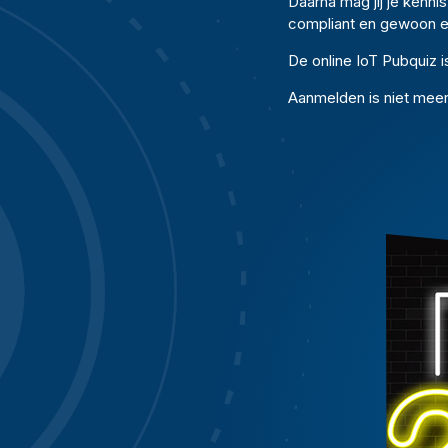
Daarna mag jij je kenni
compliant en gewoon ee
De online IoT Pubquiz 
Aanmelden is niet meer