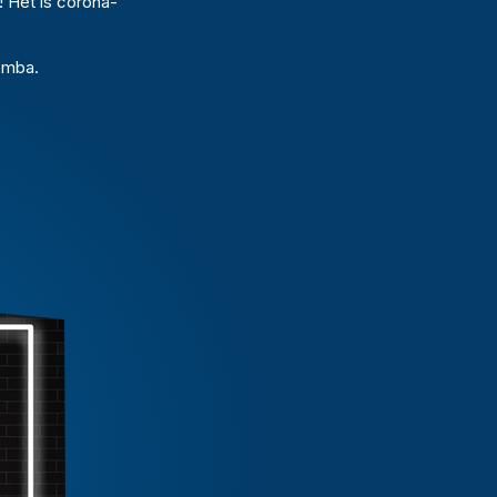
! Het is corona-
emba.