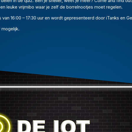
s delen in de quiz. Ben je sneller, weet je meer? Come and find out
n leuke vrijmibo waar je zelf de borrelnootjes moet regelen.
is van 16:00 – 17:30 uur en wordt gepresenteerd door iTanks en G
 mogelijk.