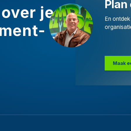
Plan 
over je
En ontdek 
ment-
organisati
Maak e