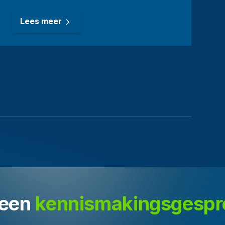
Lees meer
een 
kennismakingsgespr