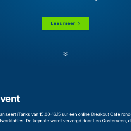
Lees meer
7
event
aniseert iTanks van 15.00-16.15 uur een online Breakout Café ro
Networktables. De keynote wordt verzorgd door Leo Oosterveen, di