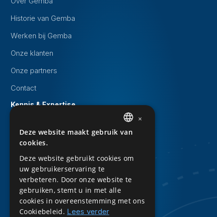
Over Gemba
Historie van Gemba
Werken bij Gemba
Onze klanten
Onze partners
Contact
Kennis & Expertise
×
Evenementen
Deze website maakt gebruik van
DUTCH
Whitepapers
cookies.
ENGLISH
Kennisbank
Deze website gebruikt cookies om
uw gebruikerservaring te
Downloads
verbeteren. Door onze website te
Privacy Statement
gebruiken, stemt u in met alle
cookies in overeenstemming met ons
Sitemap
Cookiebeleid.
Lees verder