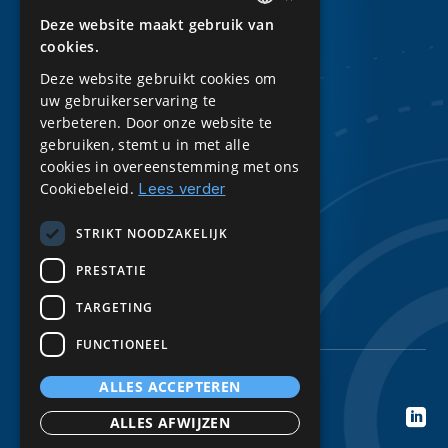
Evenementen
Deze website maakt gebruik van
DUTCH
Whitepapers
cookies.
ENGLISH
Kennisbank
Deze website gebruikt cookies om
uw gebruikerservaring te
Downloads
verbeteren. Door onze website te
Privacy Statement
gebruiken, stemt u in met alle
cookies in overeenstemming met ons
Sitemap
Cookiebeleid.
Lees verder
Volg ons
STRIKT NOODZAKELIJK
LinkedIn
PRESTATIE
TARGETING
FUNCTIONEEL
ALLES ACCEPTEREN
© 2026 BE Digital. All rights reserved

ALLES AFWIJZEN