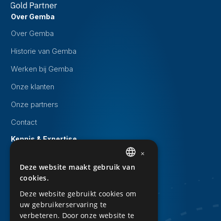
Over Gemba
Over Gemba
Historie van Gemba
Werken bij Gemba
Onze klanten
Onze partners
Contact
Kennis & Expertise
×
Evenementen
Deze website maakt gebruik van
DUTCH
Whitepapers
cookies.
ENGLISH
Kennisbank
Deze website gebruikt cookies om
uw gebruikerservaring te
Downloads
verbeteren. Door onze website te