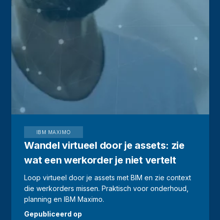
IBM MAXIMO
Wandel virtueel door je assets: zie
wat een werkorder je niet vertelt
Loop virtueel door je assets met BIM en zie context
die werkorders missen. Praktisch voor onderhoud,
planning en IBM Maximo.
Gepubliceerd op