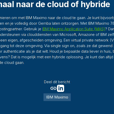
aal naar de cloud of hybride
manieren om met IBM Maximo naar de cloud te gaan. Je kunt bijvoo
en en je volledig door Gemba laten ontzorgen. Met IBM Maximo 7.6.
ostingpartner. Gebruik je
IBM Maximo Application Suite (MAS)
? Da
ersteunen via clouddiensten van Microsoft, Amazone of IBM zelf. 
een eigen, afgescheiden omgeving. Een virtual private network (V
ang tot deze omgeving. Via single sign on, zoals ze dat gewend zi
r authenticatie als je dat wilt. Houd je bepaalde data liever in huis,
ns? Dat is mogelijk met een hybride oplossing. Je kunt dan altijd 
de cloud gaan.
Deel dit bericht
IBM Maximo