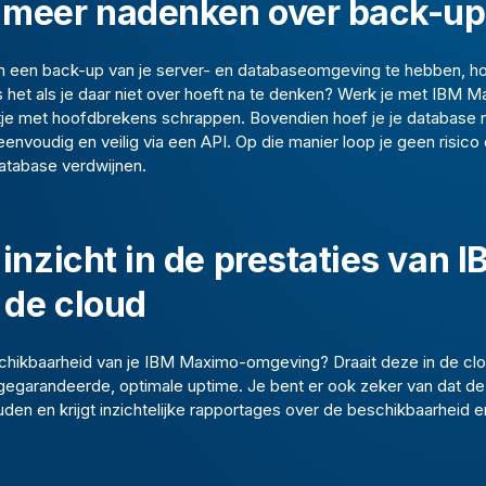
t meer nadenken over back-u
om een back-up van je server- en databaseomgeving te hebben, ho
 is het als je daar niet over hoeft na te denken? Werk je met IBM 
ijstje met hoofdbrekens schrappen. Bovendien hoef je je database 
envoudig en veilig via een API. Op die manier loop je geen risico
database verdwijnen.
d inzicht in de prestaties van 
 de cloud
chikbaarheid van je IBM Maximo-omgeving? Draait deze in de clou
gegarandeerde, optimale uptime. Je bent er ook zeker van dat de 
en en krijgt inzichtelijke rapportages over de beschikbaarheid e