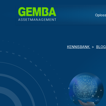
Oplos
KENNISBANK
>
BLO