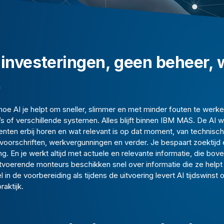
investeringen, geen beheer, 
t
 hoe AI je helpt om sneller, slimmer en met minder fouten te werke
s of verschillende systemen. Alles blijft binnen IBM MAS. De AI
nten erbij horen en wat relevant is op dat moment, van technisc
dsvoorschriften, werkvergunningen en verder. Je bespaart zoektijd e
. En je werkt altijd met actuele en relevante informatie, die bov
uitvoerende monteurs beschikken snel over informatie die ze helpt
in de voorbereiding als tijdens de uitvoering levert AI tijdswinst o
raktijk.