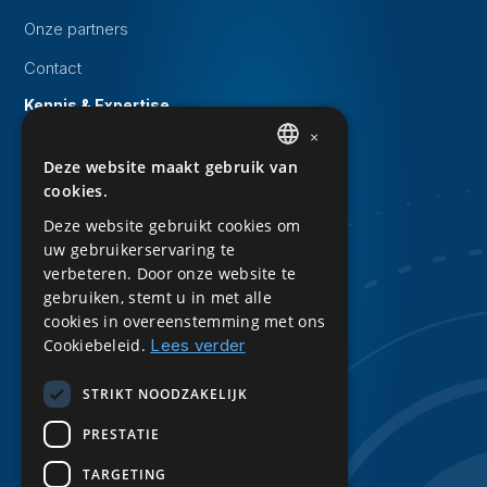
Onze partners
Contact
Kennis & Expertise
×
Evenementen
Deze website maakt gebruik van
DUTCH
Whitepapers
cookies.
ENGLISH
Kennisbank
Deze website gebruikt cookies om
uw gebruikerservaring te
Downloads
verbeteren. Door onze website te
Privacy Statement
gebruiken, stemt u in met alle
cookies in overeenstemming met ons
Sitemap
Cookiebeleid.
Lees verder
Volg ons
STRIKT NOODZAKELIJK
LinkedIn
PRESTATIE
TARGETING