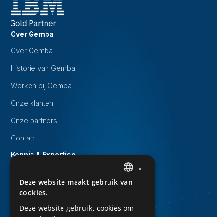
Over Gemba
Over Gemba
Historie van Gemba
Werken bij Gemba
Onze klanten
Onze partners
Contact
Kennis & Expertise
×
Evenementen
Deze website maakt gebruik van
DUTCH
Whitepapers
cookies.
ENGLISH
Kennisbank
Deze website gebruikt cookies om